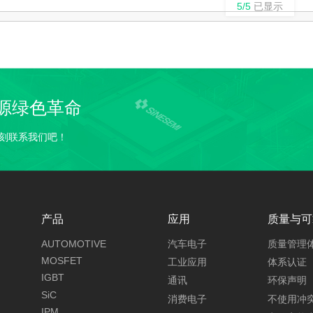
5/5
已显示
源绿色革命
刻联系我们吧！
产品
应用
质量与可
AUTOMOTIVE
汽车电子
质量管理
MOSFET
工业应用
体系认证
IGBT
通讯
环保声明
SiC
消费电子
不使用冲
IPM