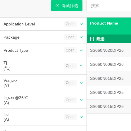
隐藏筛选
Product Name
Application Level
Open
Package
Open
筛选
Product Type
SS060N020DIP26
Open
Tj
SS060N006DIP26
Open
(℃)
SS060N015DIP25
V
CE_MAX
Open
(V)
SS060N030DIP25
I
@25℃
C_MAX
Open
(A)
SS060N015DIP26
I
CP
Open
(A)