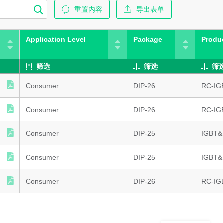
重置内容
导出表单
Application Level
Package
Produ
筛选
筛选
筛
Consumer
DIP-26
RC-IG
Consumer
DIP-26
RC-IG
Consumer
DIP-25
IGBT
Consumer
DIP-25
IGBT
Consumer
DIP-26
RC-IG