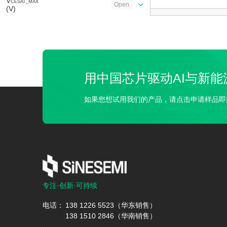
V
CESAT_MAX
Open
(V)
T
(ON)
Open
(ms)
T
C(ON)
Open
(ms)
用中国芯片驱动AI与新能
T
(OFF)
Open
(ms)
如果您想试用我们的产品，请点击申请样品即
T
C(OFF)
Open
(ms)
t
rr
Open
(ms)
V
F
Open
(V)
专注·创新·可持续
Sample Status
Open
电话：
138 1226 5523（华东销售）
138 1510 2846（华南销售）