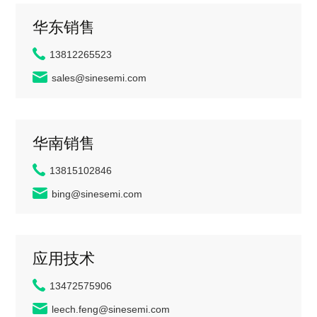
华东销售
13812265523
sales@sinesemi.com
华南销售
13815102846
bing@sinesemi.com
应用技术
13472575906
leech.feng@sinesemi.com