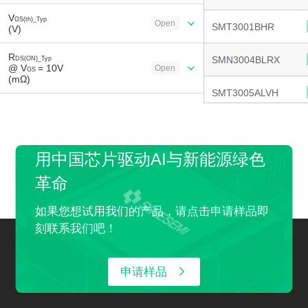
V
GS(th)_Typ
Open
SMT3001BHR
(V)
R
SMN3004BLRX
DS(ON)_Typ
@ V
= 10V
Open
GS
(mΩ)
SMT3005ALVH
R
DS(ON)_Max
@ V
= 10V
Open
GS
SMT3003DLR
(mΩ)
用中国芯片驱动AI与新能源绿色
R
SMT300UALPS
DS(ON)_Typ
@ V
= 4.5V
Open
GS
革命
(mΩ)
SMT3005ALRD
R
如果您想试用我们的产品，请点击申请样品即
DS(ON)_Max
@ V
= 4.5V
Open
GS
SMN3004BLP
刻联系我们吧！
(mΩ)
R
SMN3004BLR
DS(ON)_Typ
@ V
= 2.5V
Open
申请样品
GS
(mΩ)
SMN3004BLU