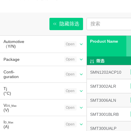
隐藏筛选
Product Name
Automotive
Open
（Y/N)
Package
Open
筛选
Confi-
SMN1202ACP10
Open
guration
SMT3002ALR
Tj
Open
(°C)
SMT3006ALN
V
DS_Max
Open
(V)
SMT3001BLRB
I
D_Max
Open
(A)
SMT300UALP