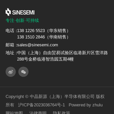
R
DS(ON)_Max
@ V
= 2.5V
Open
GS
SMN3004BLX
(mΩ)
SMN3005ALU
V
GS_Max
专注·创新·可持续
Open
(V)
电话：
138 1226 5523（华东销售）
SMN3008ALP
E
AS_Max
Open
138 1510 2846（华南销售）
(mJ)
SMN3008ALR
邮箱：
sales@sinesemi.com
C
iss_Typ
Open
(pF)
地址：
中国（上海）自由贸易试验区临港新片区雪洋路
SMN3008ALU
288号金桥临港智浩园五期4幢
C
oss_Typ
Open
(pF)
SMN3008ALX
C
rss_Typ
Open
SMN3404ALM
(pF)
Q
SMT300SALP
g_Typ
Open
(nC)
Copyright © 中晶新源（上海）半导体有限公司 版权
SMT3001ALP
所有
沪ICP备2023036764号-1
Powered by zhulu
ESD
Open
网站地图
法律声明
隐私政策