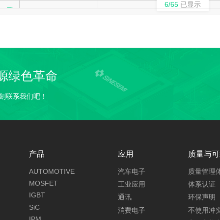
6/65
已显示
Y
PDFN5060-8L
N
Y
PDFN3333-8L
N
Y
LFPAK5060
N
源绿色革命
Y
LFPAK5060
N
刻联系我们吧！
Y
LFPAK5060
N
Y
PDFN5060-8L-D
N+N
Y
产品
PDFN5060-8L
应用
质量与可
P
AUTOMOTIVE
汽车电子
质量管理
Y
PDFN5060-8L
N
MOSFET
工业应用
体系认证
IGBT
通讯
环保声明
Y
LFPAK5060
N
SiC
消费电子
不使用冲
IPM