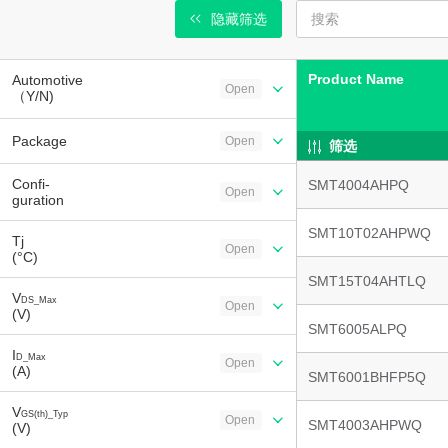
隐藏筛选
Product Name
Automotive
Open
（Y/N)
Package
Open
筛选
Confi-
SMT4004AHPQ
Open
guration
SMT10T02AHPWQ
Tj
Open
(°C)
SMT15T04AHTLQ
V
DS_Max
Open
(V)
SMT6005ALPQ
I
D_Max
Open
(A)
SMT6001BHFP5Q
V
GS(th)_Typ
Open
SMT4003AHPWQ
(V)