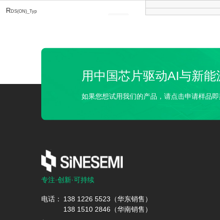
R
SMT6010ALPQ
DS(ON)_Typ
@ V
= 10V
Open
GS
(mΩ)
SMT6010BLRQ
R
DS(ON)_Max
@ V
= 10V
Open
GS
SMT4001BHPWQ
(mΩ)
用中国芯片驱动AI与新能
R
SMT4501BHFP5Q
DS(ON)_Typ
@ V
= 4.5V
Open
GS
如果您想试用我们的产品，请点击申请样品即
(mΩ)
SMT400SAHFP5Q
R
DS(ON)_Max
@ V
= 4.5V
Open
GS
SMT4007ALPDQ
(mΩ)
R
SMP6025ALPQ
DS(ON)_Typ
@ V
= 2.5V
Open
GS
(mΩ)
SMT10T08ALPQ
专注·创新·可持续
R
DS(ON)_Max
@ V
= 2.5V
Open
电话：
138 1226 5523（华东销售）
GS
SMT6001AHFP5Q
(mΩ)
138 1510 2846（华南销售）