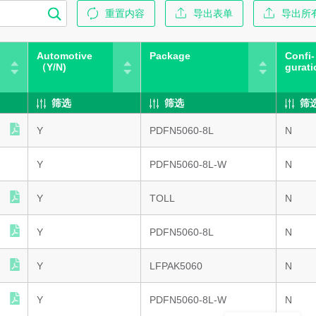
重置内容
导出表单
导出所有
Automotive
Package
Confi-
（Y/N)
gurati
筛选
筛选
筛
Y
PDFN5060-8L
N
Y
PDFN5060-8L-W
N
Y
TOLL
N
Y
PDFN5060-8L
N
Y
LFPAK5060
N
Y
PDFN5060-8L-W
N