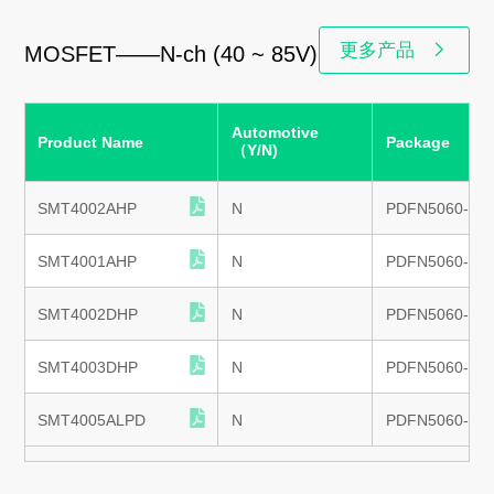
更多产品
MOSFET——N-ch (40 ~ 85V)
Automotive
Product Name
Package
（Y/N)
SMT4002AHP
N
PDFN5060-8L
SMT4001AHP
N
PDFN5060-8L
SMT4002DHP
N
PDFN5060-8L
SMT4003DHP
N
PDFN5060-8L
SMT4005ALPD
N
PDFN5060-8L