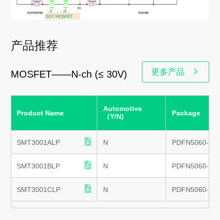
产品推荐
更多产品
MOSFET——N-ch (≤ 30V)
Automotive
Product Name
Package
（Y/N)
SMT3001ALP
N
PDFN5060-8L
SMT3001BLP
N
PDFN5060-8L
SMT3001CLP
N
PDFN5060-8L